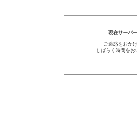
現在サーバ
ご迷惑をおか
しばらく時間をお