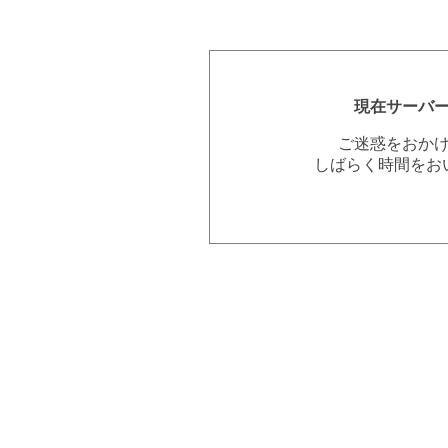
現在サーバ
ご迷惑をおか
しばらく時間をお