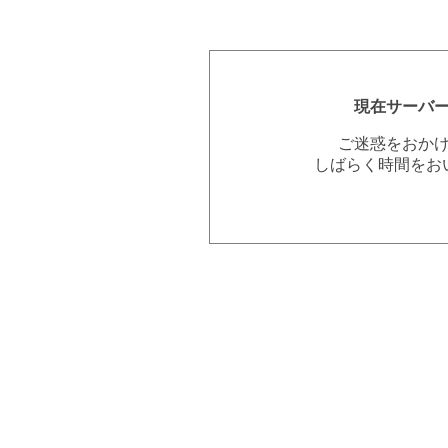
現在サーバ
ご迷惑をおか
しばらく時間をお