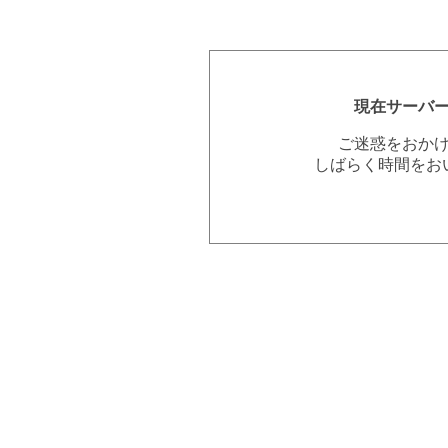
現在サーバ
ご迷惑をおか
しばらく時間をお