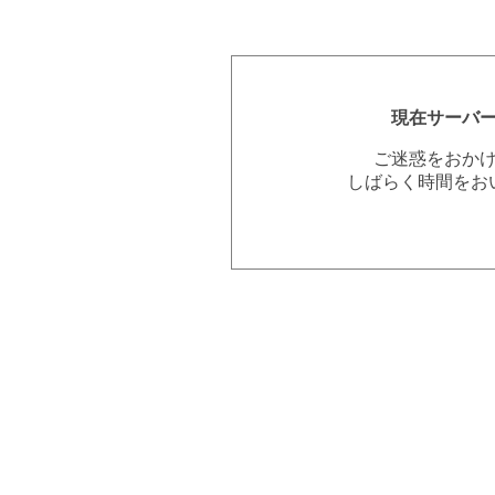
現在サーバ
ご迷惑をおか
しばらく時間をお