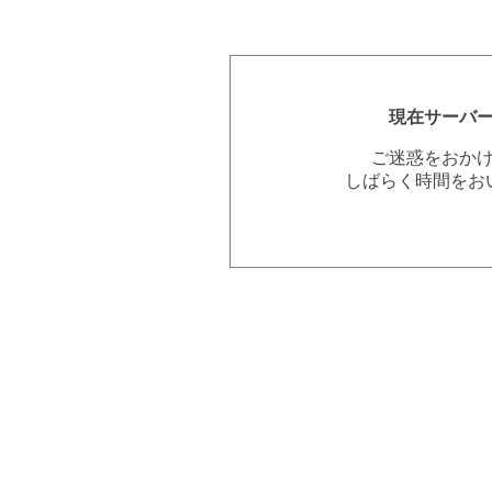
現在サーバ
ご迷惑をおか
しばらく時間をお