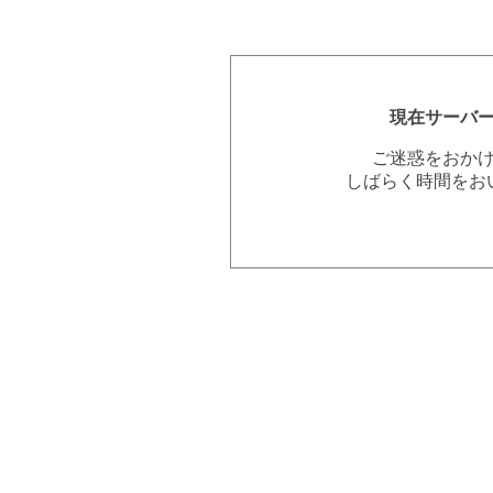
現在サーバ
ご迷惑をおか
しばらく時間をお