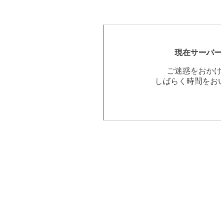
現在サーバ
ご迷惑をおか
しばらく時間をお