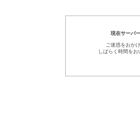
現在サーバ
ご迷惑をおか
しばらく時間をお