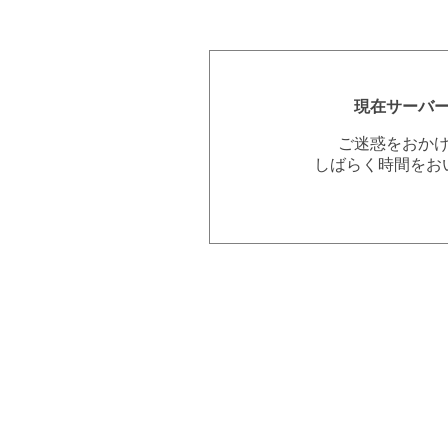
現在サーバ
ご迷惑をおか
しばらく時間をお