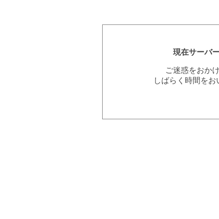
現在サーバ
ご迷惑をおか
しばらく時間をお