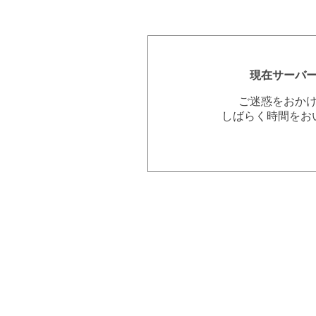
現在サーバ
ご迷惑をおか
しばらく時間をお