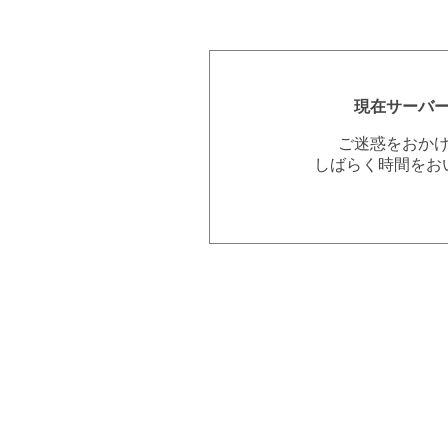
現在サーバ
ご迷惑をおか
しばらく時間をお