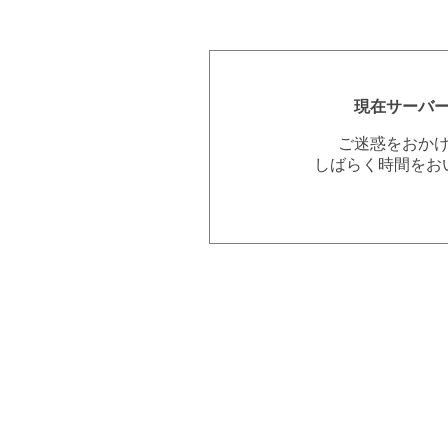
現在サーバ
ご迷惑をおか
しばらく時間をお