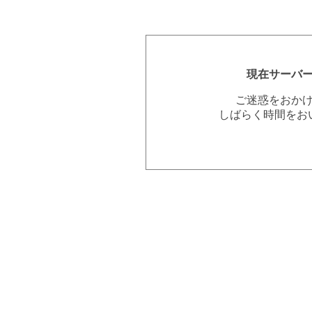
現在サーバ
ご迷惑をおか
しばらく時間をお