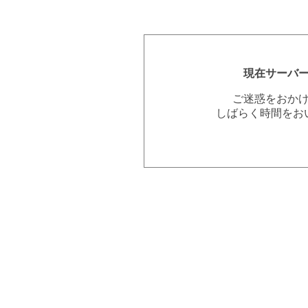
現在サーバ
ご迷惑をおか
しばらく時間をお