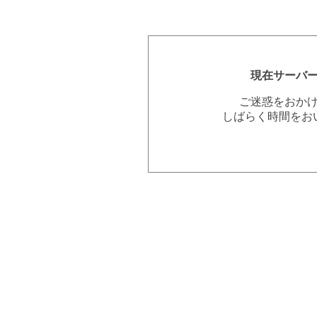
現在サーバ
ご迷惑をおか
しばらく時間をお