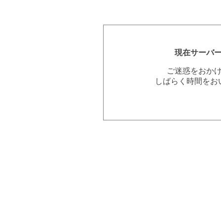
現在サーバ
ご迷惑をおか
しばらく時間をお