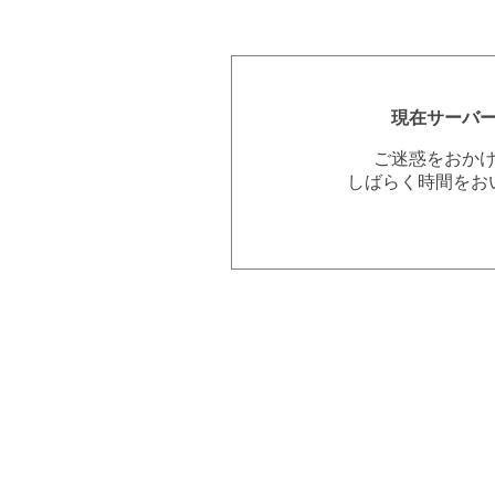
現在サーバ
ご迷惑をおか
しばらく時間をお