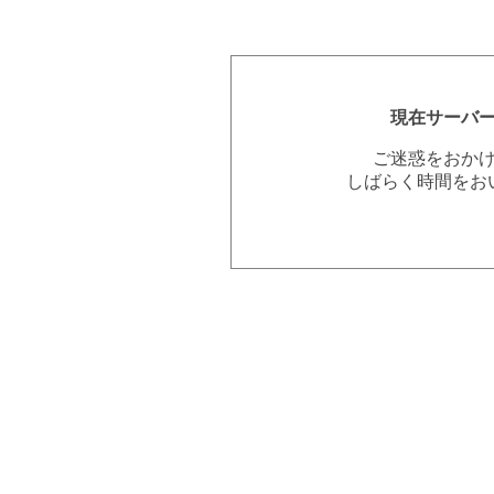
現在サーバ
ご迷惑をおか
しばらく時間をお