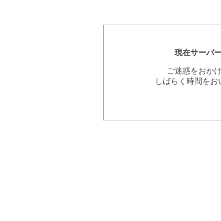
現在サーバ
ご迷惑をおか
しばらく時間をお