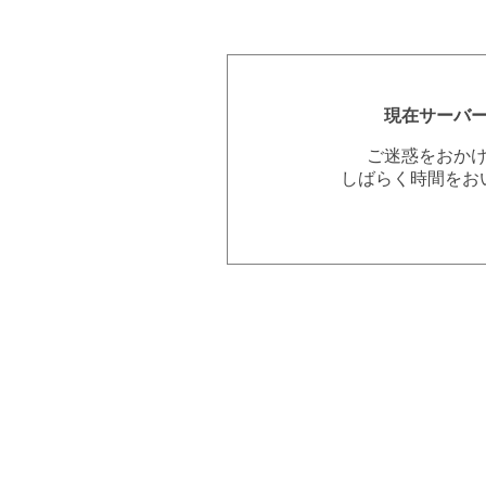
現在サーバ
ご迷惑をおか
しばらく時間をお