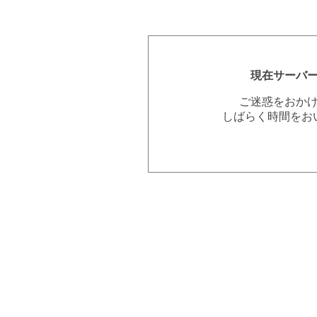
現在サーバ
ご迷惑をおか
しばらく時間をお