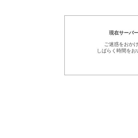
現在サーバ
ご迷惑をおか
しばらく時間をお