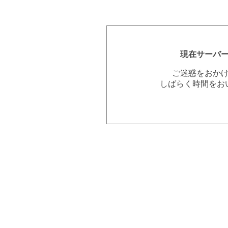
現在サーバ
ご迷惑をおか
しばらく時間をお