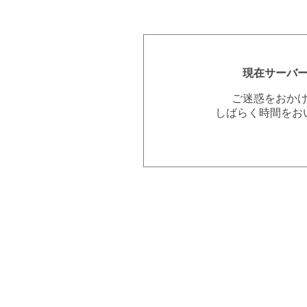
現在サーバ
ご迷惑をおか
しばらく時間をお