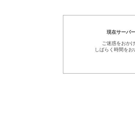
現在サーバ
ご迷惑をおか
しばらく時間をお