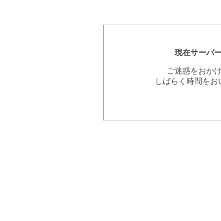
現在サーバ
ご迷惑をおか
しばらく時間をお