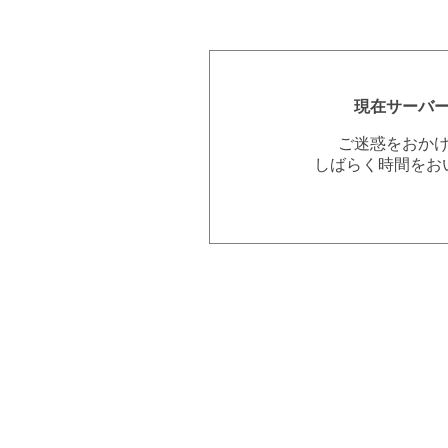
現在サーバ
ご迷惑をおか
しばらく時間をお