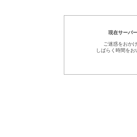
現在サーバ
ご迷惑をおか
しばらく時間をお