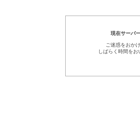
現在サーバ
ご迷惑をおか
しばらく時間をお