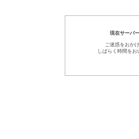
現在サーバ
ご迷惑をおか
しばらく時間をお