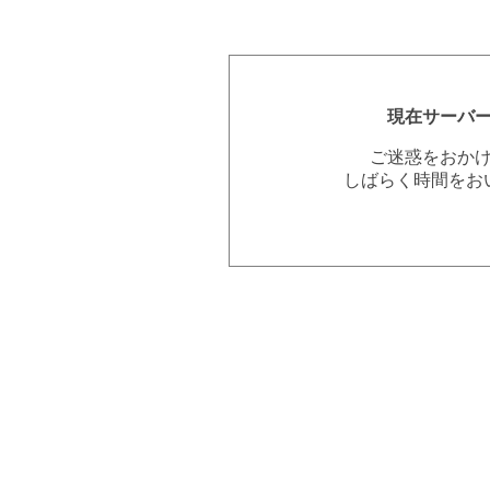
現在サーバ
ご迷惑をおか
しばらく時間をお