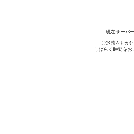
現在サーバ
ご迷惑をおか
しばらく時間をお