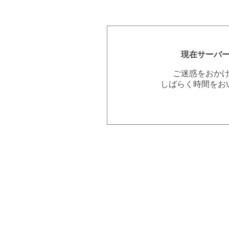
現在サーバ
ご迷惑をおか
しばらく時間をお