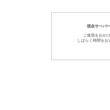
現在サーバ
ご迷惑をおか
しばらく時間をお