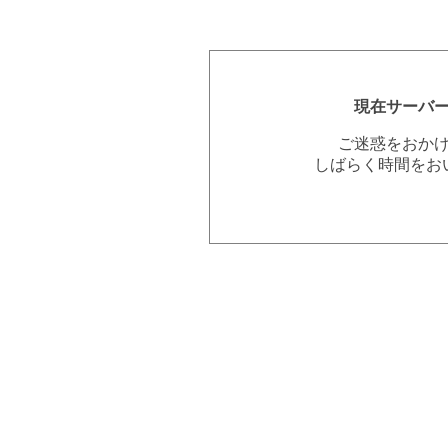
現在サーバ
ご迷惑をおか
しばらく時間をお