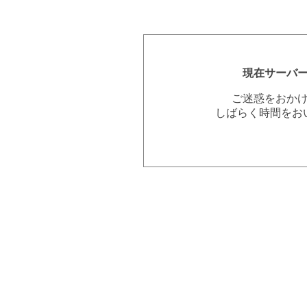
現在サーバ
ご迷惑をおか
しばらく時間をお