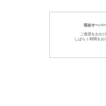
現在サーバ
ご迷惑をおか
しばらく時間をお