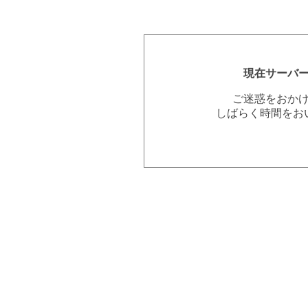
現在サーバ
ご迷惑をおか
しばらく時間をお