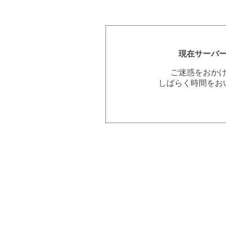
現在サーバ
ご迷惑をおか
しばらく時間をお