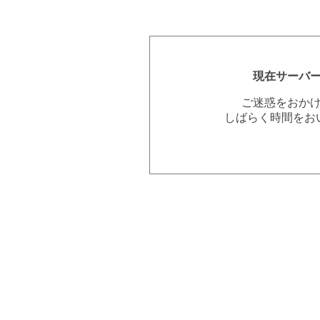
現在サーバ
ご迷惑をおか
しばらく時間をお