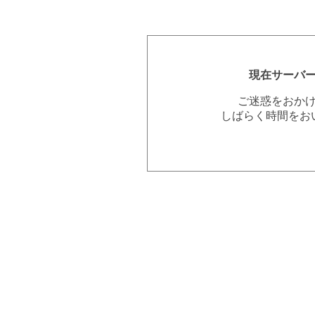
現在サーバ
ご迷惑をおか
しばらく時間をお