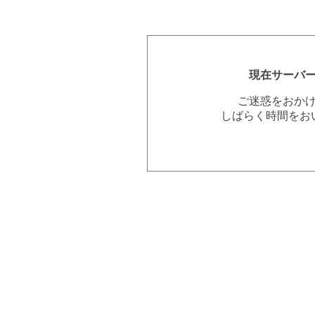
現在サーバ
ご迷惑をおか
しばらく時間をお