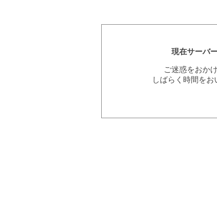
現在サーバ
ご迷惑をおか
しばらく時間をお