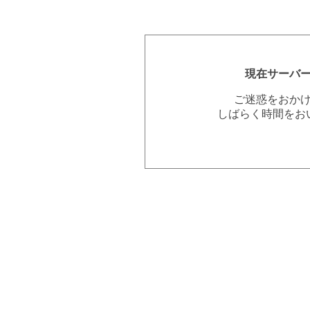
現在サーバ
ご迷惑をおか
しばらく時間をお