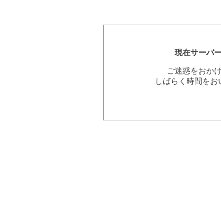
現在サーバ
ご迷惑をおか
しばらく時間をお