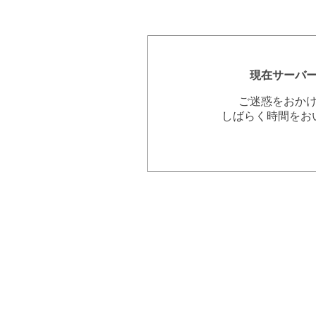
現在サーバ
ご迷惑をおか
しばらく時間をお