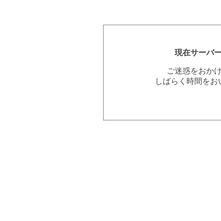
現在サーバ
ご迷惑をおか
しばらく時間をお