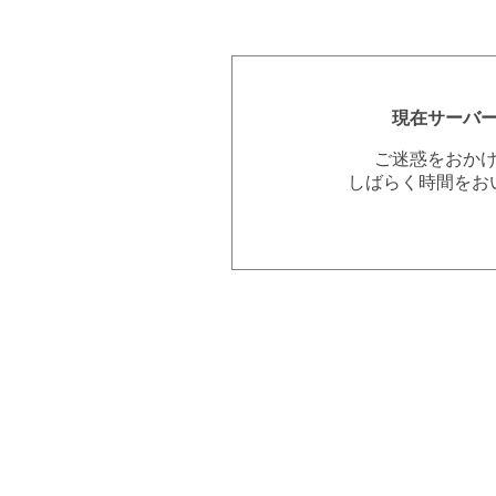
現在サーバ
ご迷惑をおか
しばらく時間をお